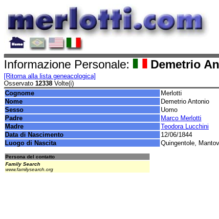
Informazione Personale:
Demetrio Ant
[Ritorna alla lista geneacologica]
Osservato
12338
Volte(i)
Cognome
Merlotti
Nome
Demetrio Antonio
Sesso
Uomo
Padre
Marco Merlotti
Madre
Teodora Lucchini
Data di Nascimento
12/06/1844
Luogo di Nascita
Quingentole, Mantova
Persona del contatto
Family Search
www.familysearch.org