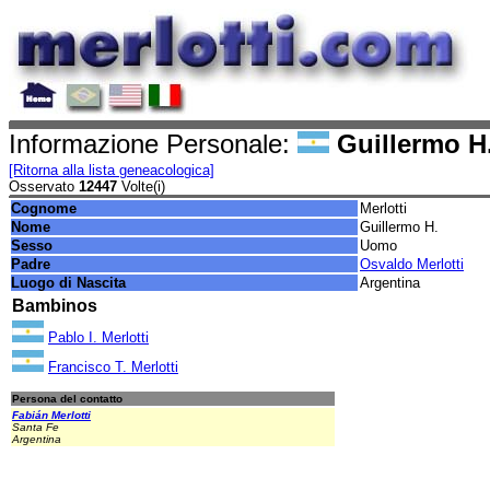
Informazione Personale:
Guillermo H.
[Ritorna alla lista geneacologica]
Osservato
12447
Volte(i)
Cognome
Merlotti
Nome
Guillermo H.
Sesso
Uomo
Padre
Osvaldo Merlotti
Luogo di Nascita
Argentina
Bambinos
Pablo I. Merlotti
Francisco T. Merlotti
Persona del contatto
Fabián Merlotti
Santa Fe
Argentina